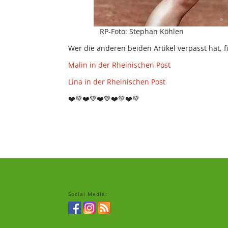
RP-Foto: Stephan Köhlen
Wer die anderen beiden Artikel verpasst hat, 
Malin in der Rheinischen Post
Lina in der Rheinischen Post
❤️💚❤️💚❤️💚❤️💚❤️💚
Social Media: