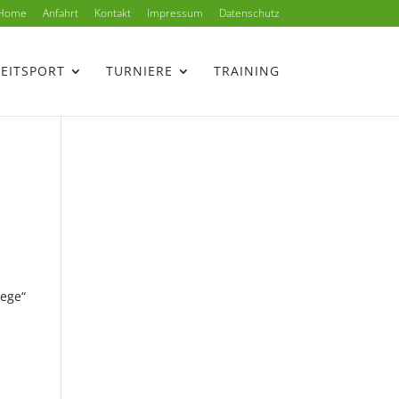
Home
Anfahrt
Kontakt
Impressum
Datenschutz
ZEITSPORT
TURNIERE
TRAINING
lege“