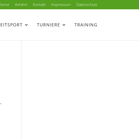
Home
Anfahrt
Kontakt
Impressum
Datenschutz
ZEITSPORT
TURNIERE
TRAINING
-