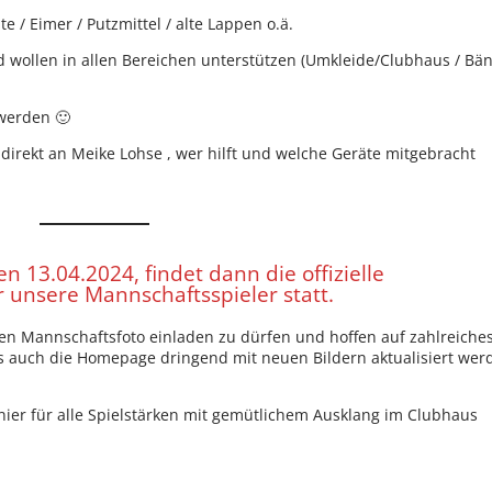
e / Eimer / Putzmittel / alte Lappen o.ä.
 wollen in allen Bereichen unterstützen (Umkleide/Clubhaus / Bä
 werden 🙂
direkt an Meike Lohse , wer hilft und welche Geräte mitgebracht
 13.04.2024, findet dann die offizielle
r unsere Mannschaftsspieler statt.
en Mannschaftsfoto einladen zu dürfen und hoffen auf zahlreiche
s auch die Homepage dringend mit neuen Bildern aktualisiert wer
nier für alle Spielstärken mit gemütlichem Ausklang im Clubhaus