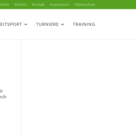
Home
Anfahrt
Kontakt
Impressum
Datenschutz
ZEITSPORT
TURNIERE
TRAINING
ir
nch