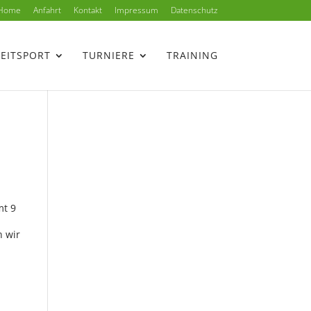
Home
Anfahrt
Kontakt
Impressum
Datenschutz
ZEITSPORT
TURNIERE
TRAINING
mt 9
n wir