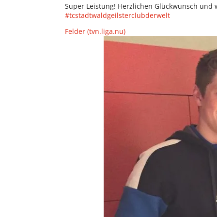
Super Leistung! Herzlichen Glückwunsch und w
#tcstadtwaldgeilsterclubderwelt
Felder (tvn.liga.nu)