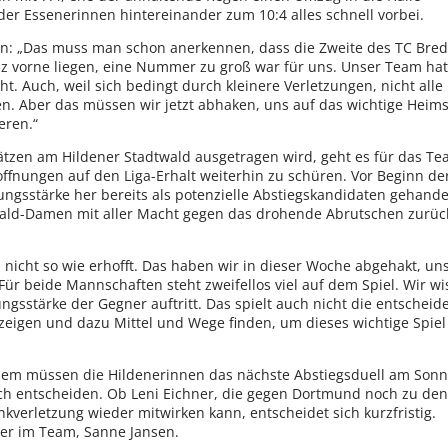
er Essenerinnen hintereinander zum 10:4 alles schnell vorbei.
n: „Das muss man schon anerkennen, dass die Zweite des TC Bre
z vorne liegen, eine Nummer zu groß war für uns. Unser Team ha
cht. Auch, weil sich bedingt durch kleinere Verletzungen, nicht alle
en. Aber das müssen wir jetzt abhaken, uns auf das wichtige Heims
eren.“
lätzen am Hildener Stadtwald ausgetragen wird, geht es für das T
ffnungen auf den Liga-Erhalt weiterhin zu schüren. Vor Beginn de
ngsstärke her bereits als potenzielle Abstiegskandidaten gehande
wald-Damen mit aller Macht gegen das drohende Abrutschen zurüc
s nicht so wie erhofft. Das haben wir in dieser Woche abgehakt, un
. Für beide Mannschaften steht zweifellos viel auf dem Spiel. Wir w
ngsstärke der Gegner auftritt. Das spielt auch nicht die entschei
g zeigen und dazu Mittel und Wege finden, um dieses wichtige Spiel
rdem müssen die Hildenerinnen das nächste Abstiegsduell am Son
sich entscheiden. Ob Leni Eichner, die gegen Dortmund noch zu de
kverletzung wieder mitwirken kann, entscheidet sich kurzfristig.
er im Team, Sanne Jansen.