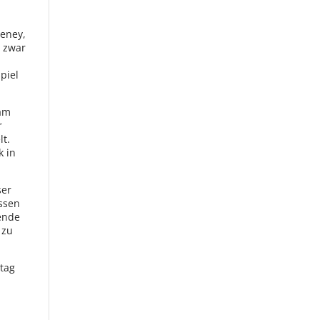
deney,
t zwar
piel
eam
r
lt.
k in
ser
issen
dende
 zu
ntag
n