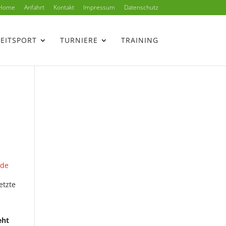
Home
Anfahrt
Kontakt
Impressum
Datenschutz
ZEITSPORT
TURNIERE
TRAINING
etzte
eht