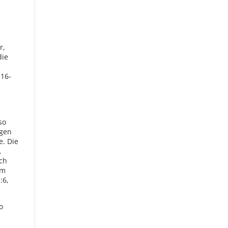
r,
die
-
 16-
so
egen
e. Die
.
ich
im
:6,
o