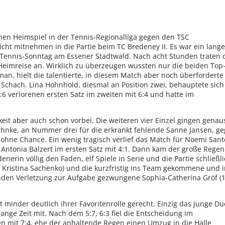
n Heimspiel in der Tennis-Regionalliga gegen den TSC
ht mitnehmen in die Partie beim TC Bredeney II. Es war ein lange
ennis-Sonntag am Essener Stadtwald. Nach acht Stunden traten 
 Heimreise an. Wirklich zu überzeugen wussten nur die beiden Top
n, hielt die talentierte, in diesem Match aber noch überforderte
n Schach. Lina Hohnhold, diesmal an Position zwei, behauptete sich
:6 verlorenen ersten Satz im zweiten mit 6:4 und hatte im
keit aber auch schon vorbei. Die weiteren vier Einzel gingen genau
 Behnke, an Nummer drei für die erkrankt fehlende Sanne Jansen, g
 ohne Chance. Ein wenig tragisch verlief das Match für Noemi Sant
Antonia Balzert im ersten Satz mit 4:1. Dann kam der große Regen
erin völlig den Faden, elf Spiele in Serie und die Partie schließl
gen Kristina Sachenko) und die kurzfristig ins Team gekommene und 
en Verletzung zur Aufgabe gezwungene Sophia-Catherina Gröf (1
minder deutlich ihrer Favoritenrolle gerecht. Einzig das junge Du
ange Zeit mit. Nach dem 5:7, 6:3 fiel die Entscheidung im
en mit 7:4, ehe der anhaltende Regen einen Umzug in die Halle