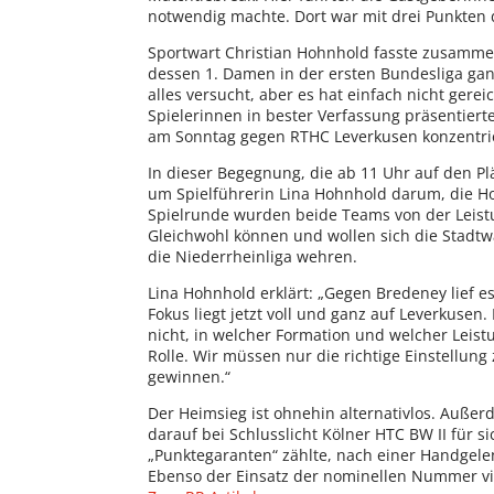
notwendig machte. Dort war mit drei Punkten d
Sportwart Christian Hohnhold fasste zusamme
dessen 1. Damen in der ersten Bundesliga gan
alles versucht, aber es hat einfach nicht gerei
Spielerinnen in bester Verfassung präsentiert
am Sonntag gegen RTHC Leverkusen konzentri
In dieser Begegnung, die ab 11 Uhr auf den P
um Spielführerin Lina Hohnhold darum, die Ho
Spielrunde wurden beide Teams von der Leistu
Gleichwohl können und wollen sich die Stadt
die Nieder­rheinliga wehren.
Lina Hohnhold erklärt: „Gegen Bredeney lief e
Fokus liegt jetzt voll und ganz auf Leverkusen
nicht, in welcher Formation und welcher Leistu
Rolle. Wir müssen nur die richtige Einstellun
gewinnen.“
Der Heimsieg ist ohnehin alternativlos. Auße
darauf bei Schlusslicht Kölner HTC BW II für 
„Punktegaranten“ zählte, nach einer Handgelen
Ebenso der Einsatz der nominellen Nummer vi