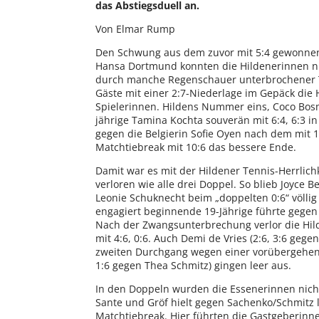
das Abstiegsduell an.
Von Elmar Rump
Den Schwung aus dem zuvor mit 5:4 gewonnene
Hansa Dortmund konnten die Hildenerinnen nic
durch manche Regenschauer unterbrochener T
Gäste mit einer 2:7-Niederlage im Gepäck die
Spielerinnen. Hildens Nummer eins, Coco Bosma
jährige Tamina Kochta souverän mit 6:4, 6:3 i
gegen die Belgierin Sofie Oyen nach dem mit 1
Matchtiebreak mit 10:6 das bessere Ende.
Damit war es mit der Hildener Tennis-Herrlich
verloren wie alle drei Doppel. So blieb Joyce
Leonie Schuknecht beim „doppelten 0:6“ völlig
engagiert beginnende 19-Jährige führte gegen 
Nach der Zwangsunterbrechung verlor die Hilden
mit 4:6, 0:6. Auch Demi de Vries (2:6, 3:6 ge
zweiten Durchgang wegen einer vorübergehend
1:6 gegen Thea Schmitz) gingen leer aus.
In den Doppeln wurden die Essenerinnen nicht 
Sante und Gröf hielt gegen Sachenko/Schmitz l
Matchtiebreak. Hier führten die Gastgeberinn