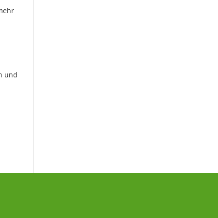
 mehr
en und