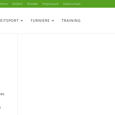
Home
Anfahrt
Kontakt
Impressum
Datenschutz
ZEITSPORT
TURNIERE
TRAINING
des
n