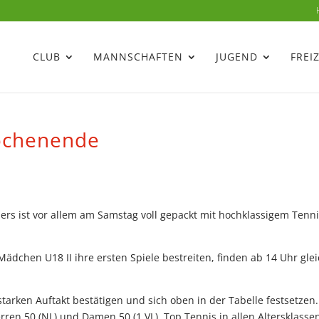
CLUB
MANNSCHAFTEN
JUGEND
FREI
ochenende
 ist vor allem am Samstag voll gepackt mit hochklassigem Tenni
chen U18 II ihre ersten Spiele bestreiten, finden ab 14 Uhr glei
tarken Auftakt bestätigen und sich oben in der Tabelle festsetzen.
erren 50 (NL) und Damen 50 (1.VL). Top Tennis in allen Altersklassen