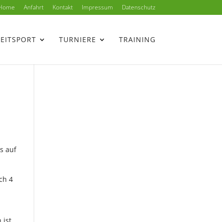
Home
Anfahrt
Kontakt
Impressum
Datenschutz
ZEITSPORT
TURNIERE
TRAINING
s auf
ch 4
 ist