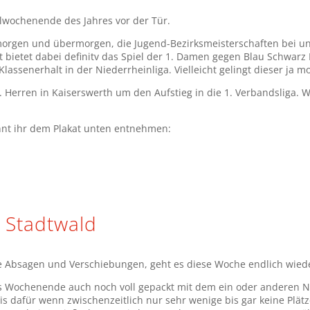
elwochenende des Jahres vor der Tür.
orgen und übermorgen, die Jugend-Bezirksmeisterschaften bei uns
 bietet dabei definitv das Spiel der 1. Damen gegen Blau Schwar
lassenerhalt in der Niederrheinliga. Vielleicht gelingt dieser ja m
 Herren in Kaiserswerth um den Aufstieg in die 1. Verbandsliga. 
nt ihr dem Plakat unten entnehmen:
 Stadtwald
 Absagen und Verschiebungen, geht es diese Woche endlich wiede
s Wochenende auch noch voll gepackt mit dem ein oder anderen Na
s dafür wenn zwischenzeitlich nur sehr wenige bis gar keine Plätz